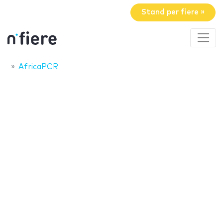
Stand per fiere »
AfricaPCR