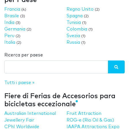
Francia
Regno Unito
(4)
(2)
Brasile
Spagna
(3)
(2)
India
Tunisia
(3)
(1)
Germania
Colombia
(2)
(1)
Peru
Svezia
(2)
(1)
Italia
Russia
(2)
(1)
Ricerca per paese
Tutti i paese »
Fiere di Ferias de Accesorios para
bicicletas eccezionale
Australian International
Fruit Attraction
Jewellery Fair
ROG-e (Rio Oil & Gas)
CPhI Worldwide
IAAPA Attractions Expo