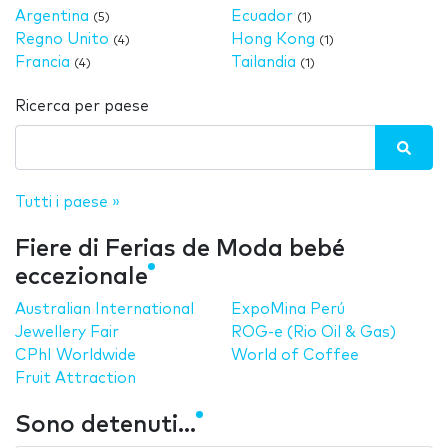
Argentina
Ecuador
(5)
(1)
Regno Unito
Hong Kong
(4)
(1)
Francia
Tailandia
(4)
(1)
Ricerca per paese
Tutti i paese »
Fiere di Ferias de Moda bebé
eccezionale
Australian International
ExpoMina Perú
Jewellery Fair
ROG-e (Rio Oil & Gas)
CPhI Worldwide
World of Coffee
Fruit Attraction
Sono detenuti...