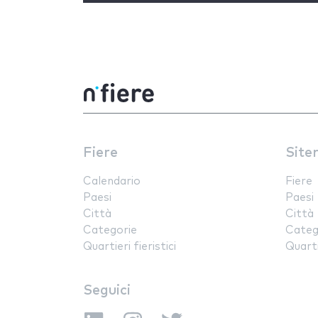
Fiere
Site
Calendario
Fiere
Paesi
Paesi
Città
Città
Categorie
Categ
Quartieri fieristici
Quartie
Seguici