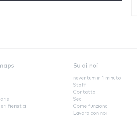
maps
Su di noi
neventum in 1 minuto
Staff
Contatta
orie
Sedi
ri fieristici
Come funziona
Lavora con noi