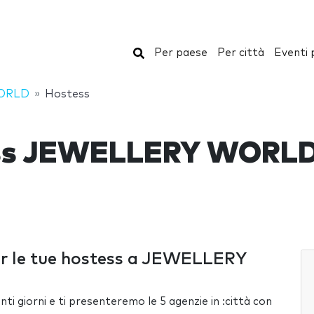
Cerca
Per paese
Per città
Eventi 
ORLD
Hostess
ss JEWELLERY WORL
per le tue hostess a JEWELLERY
ti giorni e ti presenteremo le 5 agenzie in :città con