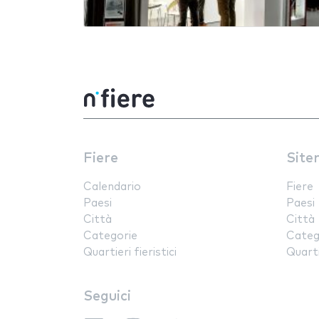
Fiere
Site
Calendario
Fiere
Paesi
Paesi
Città
Città
Categorie
Categ
Quartieri fieristici
Quartie
Seguici