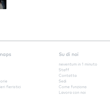
maps
Su di noi
neventum in 1 minuto
Staff
Contatta
orie
Sedi
ri fieristici
Come funziona
Lavora con noi