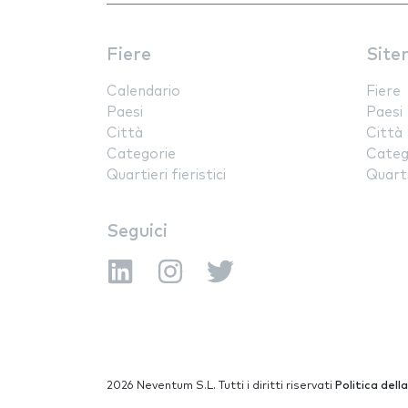
Fiere
Site
Calendario
Fiere
Paesi
Paesi
Città
Città
Categorie
Categ
Quartieri fieristici
Quartie
Seguici
2026 Neventum S.L. Tutti i diritti riservati
Politica dell