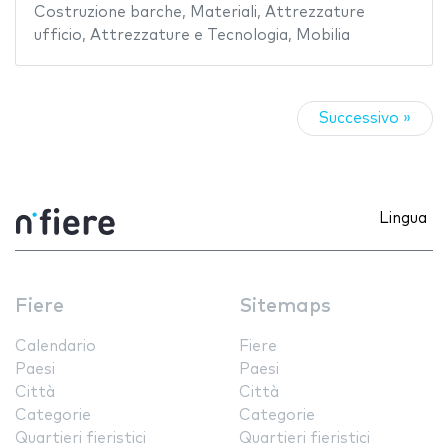
Costruzione barche
,
Materiali
,
Attrezzature
ufficio
,
Attrezzature e Tecnologia
,
Mobilia
Successivo »
Lingua
Fiere
Sitemaps
Calendario
Fiere
Paesi
Paesi
Città
Città
Categorie
Categorie
Quartieri fieristici
Quartieri fieristici