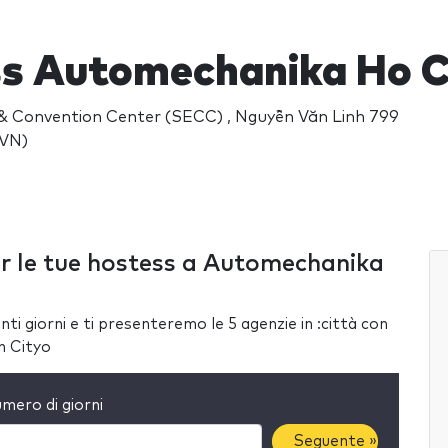
s Automechanika Ho C
 & Convention Center (SECC) , Nguyễn Văn Linh 799
(VN)
er le tue hostess a Automechanika
ti giorni e ti presenteremo le 5 agenzie in :città con
h Cityo
mero di giorni
Seguente »