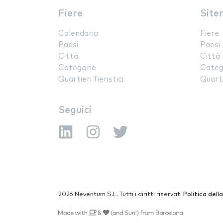
Fiere
Site
Calendario
Fiere
Paesi
Paesi
Città
Città
Categorie
Categ
Quartieri fieristici
Quartie
Seguici
2026 Neventum S.L. Tutti i diritti riservati
Politica dell