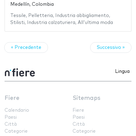
Medellín, Colombia
Tessile
,
Pelletteria
,
Industria abbigliamento
,
Stilisti
,
Industria calzaturiera
,
All'ultima moda
« Precedente
Successivo »
Lingua
Fiere
Sitemaps
Calendario
Fiere
Paesi
Paesi
Città
Città
Categorie
Categorie