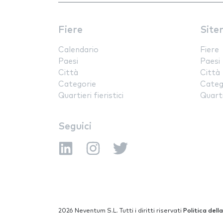
Fiere
Site
Calendario
Fiere
Paesi
Paesi
Città
Città
Categorie
Categ
Quartieri fieristici
Quartie
Seguici
2026 Neventum S.L. Tutti i diritti riservati
Politica dell