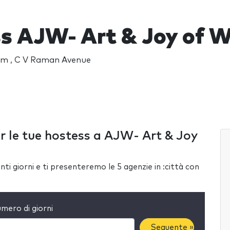
s AJW- Art & Joy of 
um , C V Raman Avenue
er le tue hostess a AJW- Art & Joy
ti giorni e ti presenteremo le 5 agenzie in :città con
mero di giorni
Seguente »