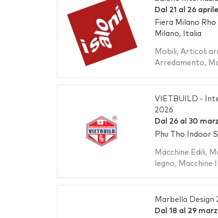
Dal
21
al
26 april
Fiera Milano Rho
Milano, Italia
Mobili
,
Articoli a
Arredamento
,
Mo
VIETBUILD - Inte
2026
Dal
26
al
30 mar
Phu Tho Indoor 
Macchine Edili
,
Ma
legno
,
Macchine In
Marbella Design
Dal
18
al
29 marz