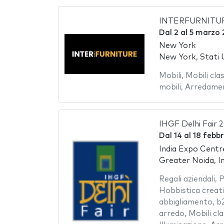
INTERFURNITUR
Dal
2
al
5 marzo 
New York
New York, Stati 
Mobili
,
Mobili clas
mobili
,
Arredamen
IHGF Delhi Fair 
Dal
14
al
18 febb
India Expo Centr
Greater Noida, In
Regali aziendali
,
P
Hobbistica creat
abbigliamento
,
b
arredo
,
Mobili cla