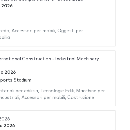
e 2026
rredo
,
Accessori per mobili
,
Oggetti per
bilia
rnational Construction - Industrial Machinery
zo 2026
Sports Stadium
teriali per edilizia
,
Tecnologie Edili
,
Macchine per
dustriali
,
Accessori per mobili
,
Costruzione
 2026
o 2026