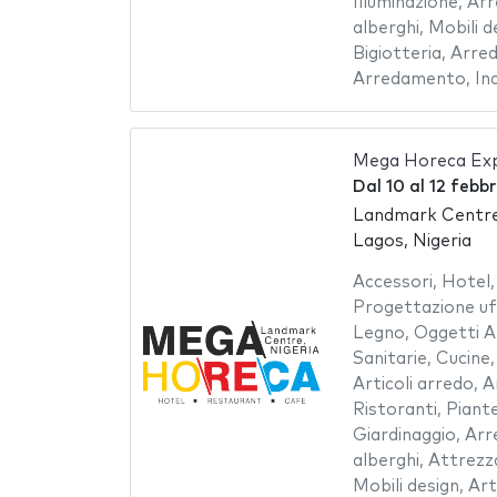
Illuminazione
,
Arr
alberghi
,
Mobili d
Bigiotteria
,
Arred
Arredamento
,
In
Mega Horeca Ex
Dal
10
al
12 febb
Landmark Centr
Lagos, Nigeria
Accessori
,
Hotel
Progettazione uff
Legno
,
Oggetti A
Sanitarie
,
Cucine
Articoli arredo
,
A
Ristoranti
,
Piante
Giardinaggio
,
Arr
alberghi
,
Attrezza
Mobili design
,
Art