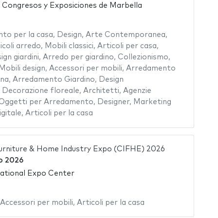
, Congresos y Exposiciones de Marbella
a
to per la casa
,
Design
,
Arte Contemporanea
,
icoli arredo
,
Mobili classici
,
Articoli per casa
,
ign giardini
,
Arredo per giardino
,
Collezionismo
,
Mobili design
,
Accessori per mobili
,
Arredamento
ina
,
Arredamento Giardino
,
Design
,
Decorazione floreale
,
Architetti
,
Agenzie
Oggetti per Arredamento
,
Designer
,
Marketing
gitale
,
Articoli per la casa
Furniture & Home Industry Expo (CIFHE) 2026
o 2026
ational Expo Center
Accessori per mobili
,
Articoli per la casa