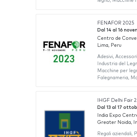
legno
,
Macchine In
FENAFOR 2025
Dal
14
al
16 nove
Centro de Conve
Lima, Peru
Adesivi
,
Accessor
Industria del Leg
Macchine per leg
Falegnameria
,
Ma
IHGF Delhi Fair 
Dal
13
al
17 ottob
India Expo Centr
Greater Noida, In
Regali aziendali
,
P