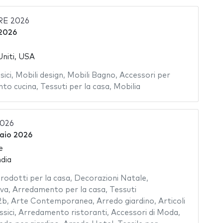
E 2026
2026
Uniti, USA
sici
,
Mobili design
,
Mobili Bagno
,
Accessori per
to cucina
,
Tessuti per la casa
,
Mobilia
2026
raio 2026
e
dia
rodotti per la casa
,
Decorazioni Natale
,
iva
,
Arredamento per la casa
,
Tessuti
2b
,
Arte Contemporanea
,
Arredo giardino
,
Articoli
ssici
,
Arredamento ristoranti
,
Accessori di Moda
,