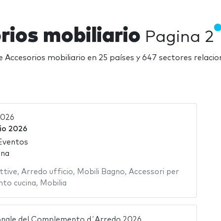
rios mobiliario
Pagina 2
de Accesorios mobiliario en 25 países y 647 sectores relaci
2026
io 2026
Eventos
ina
ttive
,
Arredo ufficio
,
Mobili Bagno
,
Accessori per
to cucina
,
Mobilia
ionale del Complemento d´Arredo 2026