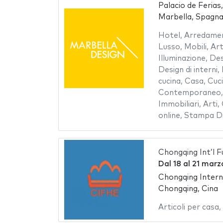
Palacio de Ferias
Marbella, Spagn
Hotel
,
Arredamen
Lusso
,
Mobili
,
Art
Illuminazione
,
Des
Design di interni
,
cucina
,
Casa
,
Cuc
Contemporaneo
Immobiliari
,
Arti
,
online
,
Stampa Di
Chongqing Int’l 
Dal
18
al
21 marz
Chongqing Intern
Chongqing, Cina
Articoli per casa
,