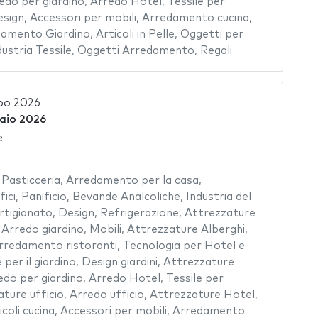
edo per giardino
,
Arredo Hotel
,
Tessile per
esign
,
Accessori per mobili
,
Arredamento cucina
,
amento Giardino
,
Articoli in Pelle
,
Oggetti per
dustria Tessile
,
Oggetti Arredamento
,
Regali
po 2026
raio 2026
e
,
Pasticceria
,
Arredamento per la casa
,
ici
,
Panificio
,
Bevande Analcoliche
,
Industria del
rtigianato
,
Design
,
Refrigerazione
,
Attrezzature
,
Arredo giardino
,
Mobili
,
Attrezzature Alberghi
,
rredamento ristoranti
,
Tecnologia per Hotel e
 per il giardino
,
Design giardini
,
Attrezzature
edo per giardino
,
Arredo Hotel
,
Tessile per
ture ufficio
,
Arredo ufficio
,
Attrezzature Hotel
,
icoli cucina
,
Accessori per mobili
,
Arredamento