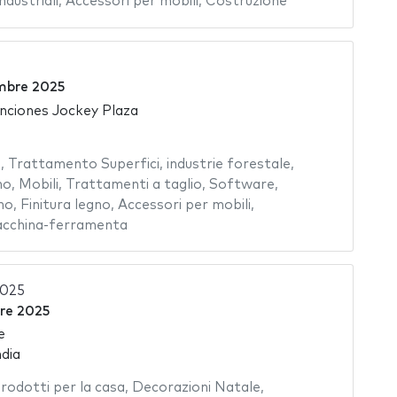
dustriali
,
Accessori per mobili
,
Costruzione
mbre 2025
nciones Jockey Plaza
i
,
Trattamento Superfici
,
industrie forestale
,
no
,
Mobili
,
Trattamenti a taglio
,
Software
,
no
,
Finitura legno
,
Accessori per mobili
,
cchina-ferramenta
2025
re 2025
e
dia
rodotti per la casa
,
Decorazioni Natale
,